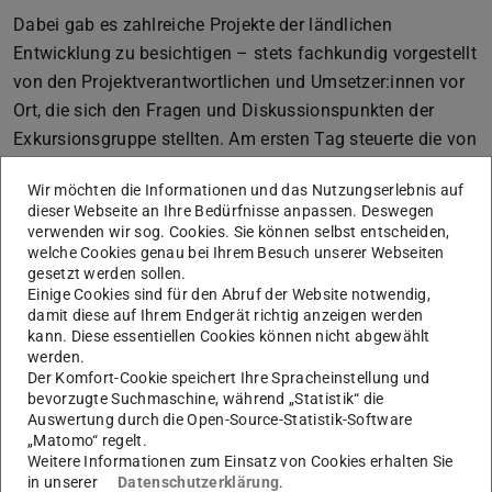
Dabei gab es zahlreiche Projekte der ländlichen
Entwicklung zu besichtigen – stets fachkundig vorgestellt
von den Projektverantwortlichen und Umsetzer:innen vor
Ort, die sich den Fragen und Diskussionspunkten der
Exkursionsgruppe stellten. Am ersten Tag steuerte die von
Regionalmanagerin Franziska Thoss und Exkursionsleiter
Wir möchten die Informationen und das Nutzungserlebnis auf
Martin Schumann angeführte Gruppe nach einer
dieser Webseite an Ihre Bedürfnisse anpassen. Deswegen
freundlichen Begrüßung durch Bürgermeister und LAG-
verwenden wir sog. Cookies. Sie können selbst entscheiden,
Vorsitzenden Marco Siegemund und einem thematischen
welche Cookies genau bei Ihrem Besuch unserer Webseiten
gesetzt werden sollen.
Einstieg im Rathaus der Stadt Falkenstein verschiedene
Einige Cookies sind für den Abruf der Website notwendig,
geförderte Projekte der Dorfentwicklung an, unter
damit diese auf Ihrem Endgerät richtig anzeigen werden
kann. Diese essentiellen Cookies können nicht abgewählt
anderem ein mit Hilfe von LEADER-Mitteln gefördertes
werden.
Bäckereicafé, das Kinderspielhaus Grünbach und das im
Der Komfort-Cookie speichert Ihre Spracheinstellung und
Bau befindliche Gemeinde- und Gemeinschaftshaus
bevorzugte Suchmaschine, während „Statistik“ die
Auswertung durch die Open-Source-Statistik-Software
Ellefeld. Der zweite Exkursionstag begann mit einem
„Matomo“ regelt.
Vormittag im ehemaligen Rittergut Adlerhof, das heute
Weitere Informationen zum Einsatz von Cookies erhalten Sie
das Natur- und Umweltzentrum Vogtland beherbergt.
in unserer
Datenschutzerklärung
.