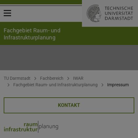
Menü öffnen
Fachgebiet Raum- und
Infrastrukturplanung
Impressum
Sie befinden sich hier:
TU Darmstadt
Fachbereich
IWAR
Fachgebiet Raum- und Infrastrukturplanung
Impressum
KONTAKT