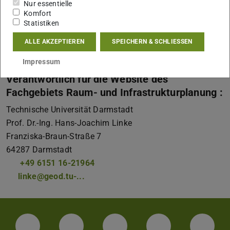
Nur essentielle
2004, GVBl. I S. 382, in der Fassung vom 14. Dezember
Komfort
2009, GVBl. I S. 699) ist sie autonome Universität des
Statistiken
Landes Hessen.
ALLE AKZEPTIEREN
SPEICHERN & SCHLIESSEN
Impressum der Technischen Universität Darmstadt
Impressum
Verantwortlich für die Website des
Fachgebiets Raum- und Infrastrukturplanung :
Technische Universität Darmstadt
Prof. Dr.-Ing.
Hans-Joachim Linke
Franziska-Braun-Straße 7
64287
Darmstadt
+49 6151 16-21964
linke@geod.tu-...