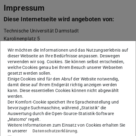
Impressum
Diese Internetseite wird angeboten von:
Technische Universität Darmstadt
Karolinenplatz 5
64289
Darmstadt
Wir möchten die Informationen und das Nutzungserlebnis auf
+49 6151 16-01
dieser Webseite an Ihre Bedürfnisse anpassen. Deswegen
verwenden wir sog. Cookies. Sie können selbst entscheiden,
vertreten durch die Präsidentin der Technischen
welche Cookies genau bei Ihrem Besuch unserer Webseiten
gesetzt werden sollen.
Universität Darmstadt, Prof. Dr. Tanja Brühl
Einige Cookies sind für den Abruf der Website notwendig,
Die Technische Universität Darmstadt ist eine
damit diese auf Ihrem Endgerät richtig anzeigen werden
kann. Diese essentiellen Cookies können nicht abgewählt
rechtsfähige Körperschaft des öffentlichen Rechts gemäß
werden.
§ 1 Abs. 1 i.V.m. § 2 Abs. 1 Nr. 1 HHG (Hessisches
Der Komfort-Cookie speichert Ihre Spracheinstellung und
Hochschulgesetz vom 14. Dezember 2009, GVBl. I S.
bevorzugte Suchmaschine, während „Statistik“ die
Auswertung durch die Open-Source-Statistik-Software
666). Seit dem In-Kraft-Treten des TU Darmstadt-Gesetzes
„Matomo“ regelt.
(Gesetz zur organisatorischen Fortentwicklung der
Weitere Informationen zum Einsatz von Cookies erhalten Sie
in unserer
Datenschutzerklärung
.
Technischen Universität Darmstadt vom 05. Dezember