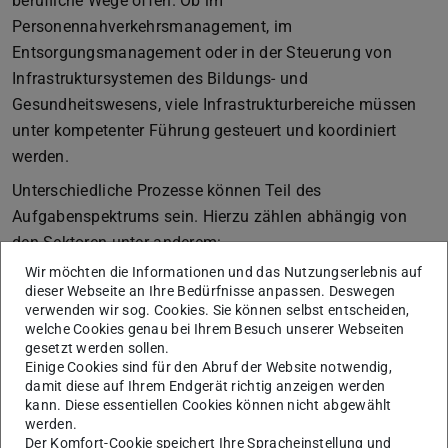
berufliche Wege offen. Ob im
Personennahverkehrsmanagement, im
Entsorgungsmanagement oder in der Steuerung von
Infrastruktursystemen des Bildungs- und
Gesundheitswesens, viele Infrastrukturbereiche müssen
unter kompetenter Führung gesteuert und koordiniert
werden.
Unterschiedliche Prozesse können Teil des
Aufgabenspektrums sein. Hierzu zählen abhängig von
den Sektoren unter anderem:
Wir möchten die Informationen und das Nutzungserlebnis auf
die Finanz-, Personal-, Anlagen-, Ein- und
dieser Webseite an Ihre Bedürfnisse anpassen. Deswegen
Verkaufsverwaltung
verwenden wir sog. Cookies. Sie können selbst entscheiden,
das betriebliche Rechnungswesen
welche Cookies genau bei Ihrem Besuch unserer Webseiten
gesetzt werden sollen.
die Bereitstellung von Einrichtungen, Güter und
Einige Cookies sind für den Abruf der Website notwendig,
Dienstleistungen
damit diese auf Ihrem Endgerät richtig anzeigen werden
kann. Diese essentiellen Cookies können nicht abgewählt
die Verwaltung der Betriebe, Vermögen, Einnahmen der
werden.
öffentlichen Hand
Der Komfort-Cookie speichert Ihre Spracheinstellung und