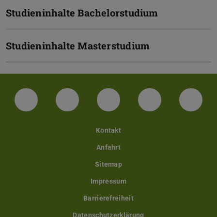
Studieninhalte Bachelorstudium
Studieninhalte Masterstudium
LinkedIn-Seite der TU Darmstadt
Instagram-Kanal der TU Darmstad
Bluesky-Kanal der TU D
Facebook-Seite
YouTu
Kontakt
Anfahrt
Sitemap
Impressum
Barrierefreiheit
Datenschutzerklärung