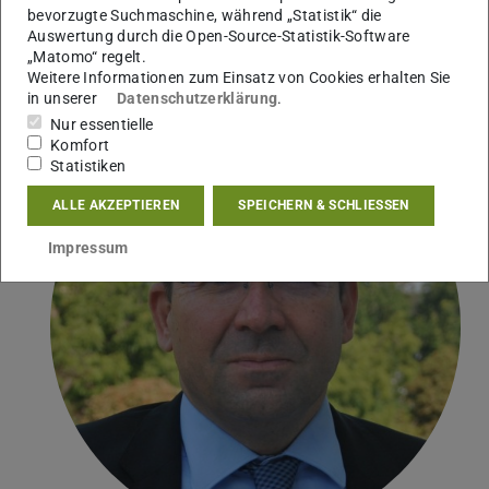
die Entscheidungsvorbereitung, Planung und
bevorzugte Suchmaschine, während „Statistik“ die
Auswertung durch die Open-Source-Statistik-Software
Steuerungshilfe für die politische Führung des Bundes
„Matomo“ regelt.
und der Bundesländer
Weitere Informationen zum Einsatz von Cookies erhalten Sie
”
in unserer
Datenschutzerklärung
.
Nur essentielle
Komfort
Statistiken
ALLE AKZEPTIEREN
SPEICHERN & SCHLIESSEN
Impressum